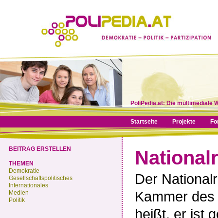
PoliPedia.at: Die multimediale 
Startseite
Projekte
Fo
BEITRAG ERSTELLEN
Nationalr
THEMEN
Demokratie
Der National
Gesellschaftspolitisches
Internationales
Kammer de
Medien
Politik
heißt, er is