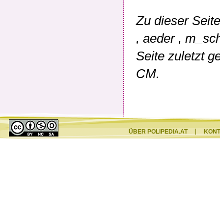
Zu dieser Seit
,
aeder
,
m_sch
Seite zuletzt 
CM
.
ÜBER POLIPEDIA.AT
KON