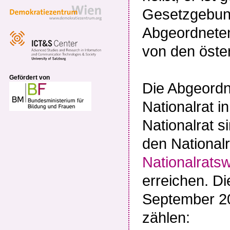
Gesetzgebun
Abgeordneten
von den öste
Gefördert von
Die Abgeordn
Nationalrat i
Nationalrat s
den National
Nationalrats
erreichen. Di
September 20
zählen: