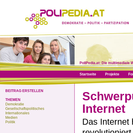
PoliPedia.at: Die multimediale 
Startseite
Projekte
Fo
BEITRAG ERSTELLEN
Schwerp
THEMEN
Demokratie
Internet
Gesellschaftspolitisches
Internationales
Medien
Das Internet
Politik
revolutionier