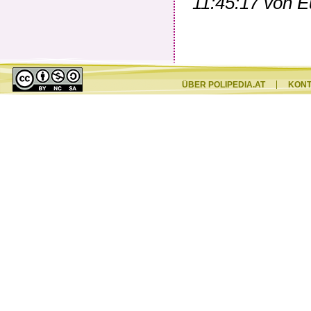
11:45:17 von
E
ÜBER POLIPEDIA.AT
KON