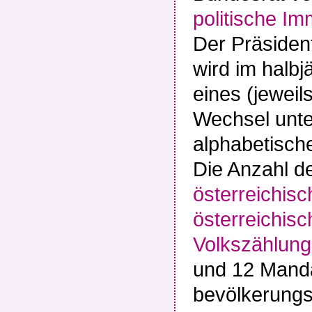
politische Im
Der Präsiden
wird im halbj
eines (jeweil
Wechsel unte
alphabetisch
Die Anzahl d
österreichis
österreichis
Volkszählung
und 12 Manda
bevölkerungs