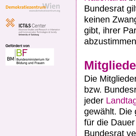
Bundesrat gil
keinen Zwang
gibt, ihrer P
abzustimmen
Gefördert von
Mitgliede
Die Mitglied
bzw. Bundesr
jeder
Landta
gewählt. Die
für die Daue
Bundesrat ve