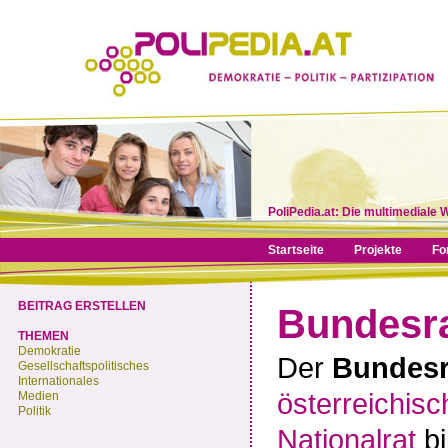
PoliPedia.at: Die multimediale 
Startseite
Projekte
Fo
BEITRAG ERSTELLEN
Bundesr
THEMEN
Demokratie
Der
Bundesr
Gesellschaftspolitisches
Internationales
österreichis
Medien
Politik
Nationalrat
bi