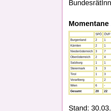
BundesrätInn
Momentane 
SPÖ
ÖVP
Burgenland
2
1
Kärnten
2
1
Niederösterreich
3
7
Oberösterreich
2
4
Salzburg
1
1
Steiermark
3
3
Tirol
1
3
Vorarlberg
-
2
Wien
6
-
Gesamt
20
22
Stand: 30.03