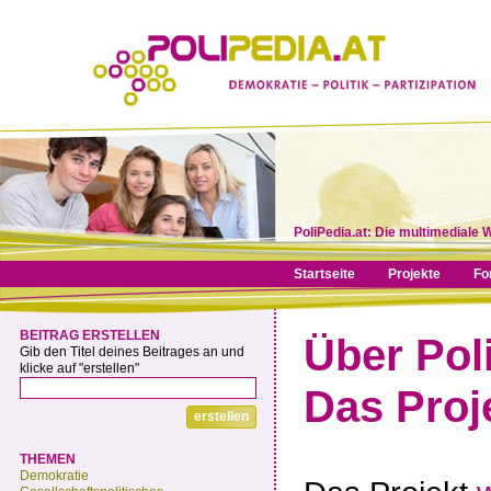
PoliPedia.at: Die multimediale 
Startseite
Projekte
Fo
BEITRAG ERSTELLEN
Über Pol
Gib den Titel deines Beitrages an und
klicke auf "erstellen"
Das Proj
THEMEN
Demokratie