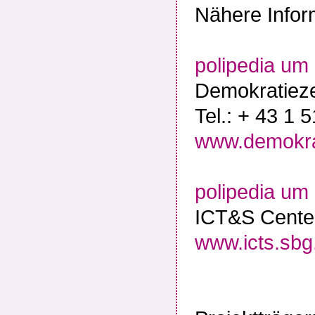
Nähere Infor
polipedia um
Demokratiez
Tel.: + 43 1 
www.demokra
polipedia um 
ICT&S Center
www.icts.sbg