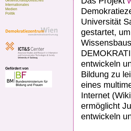
Das Projekt
Gesellschaftspolitisches
Internationales
Demokratiez
Medien
Politik
Universität 
gestartet, um
Wissensbaus
DEMOKRATIE
entwickeln un
Gefördert von
Bildung zu le
eines multim
Internet (Wiki
ermöglicht J
entwickeln u