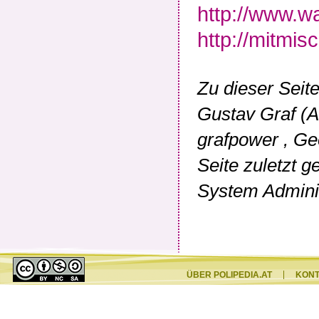
http://www.w
http://mitmis
Zu dieser Seit
Gustav Graf (
grafpower
,
Ge
Seite zuletzt 
System Adminis
ÜBER POLIPEDIA.AT
KON