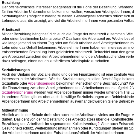
Bezahlung
Der offensichtlichste Interessensgegensatz ist die Höhe der Bezahlung. Während 
für ihre Arbeit im Unternehmen bekommen wollen, versuchen ArbeitgeberInnen, 
Sozialabgaben) möglichst niedrig zu halten. Gesamtgesellschaftlich drückt sich
Lohnquote aus, die anzeigt, wie viel die ArbeitnehmerInnen vom gesamten Vo
Arbeitszeit
Mit der Bezahlung hängt natürlich auch die Frage der Arbeitszeit zusammen. Wie
oder einen bestimmten Lohn arbeiten? Das kann die Arbeitszeit pro Woche betreff
wie lange jemand an einem Tag oder am Stück arbeiten darf. ArbeitgeberInnen möch
Lohn oder das Gehalt bekommen. ArbeitnehmerInnen haben ein Interesse an mög
entsprechenden Bezahlung ihrer geleisteten Arbeitszeit. Betrachtet man den gesamt
wie Arbeitszeit zwischen den ArbeitnehmerInnen und den Arbeitssuchenden verte
dazu beitragen, einen neuen zusätzlichen Arbeitsplatz zu schaffen.
Sozialleistungen
Auch der Umfang der Sozialleistung und deren Finanzierung ist eine zentrale A
Interessen in der Arbeitswelt. Welche Sozialleistungen sollen Beschäftigte bek
Sozialhilfe oder
Arbeitslosengeld
bekommen Menschen ohne Beschäftigung? Wie h
die Finanzierung zwischen ArbeitgeberInnen und ArbeitnehmerInnen aufgeteilt? V
Sozialversicherung
werden von ArbeitgeberInnen immer wieder unter dem Titel „
In anderen Fällen gibt es aber auch freiwillige Sozialleistungen wie Betriebskin
ArbeitgeberInnen und ArbeitnehmerInnen ausverhandelt werden (siehe Betriebs
Mitbestimmung
Ähnlich wie in der Schule dreht sich auch in der Arbeitswelt vieles um die Frage
dürfen. Das geht von der Mitgestaltung des Arbeitsplatzes über die Kontrollrecht
Bezahlung und Arbeitszeit im sogenannten Kollektivvertrag
?
. Aber auch Entsche
Gesundheitsschutz, Weiterbildungsmaßnahmen oder Kündigungen stehen im Span
der ArbeitnehmerInnen und der Entscheidungsfreiheit der ArbeitgeberInnen.