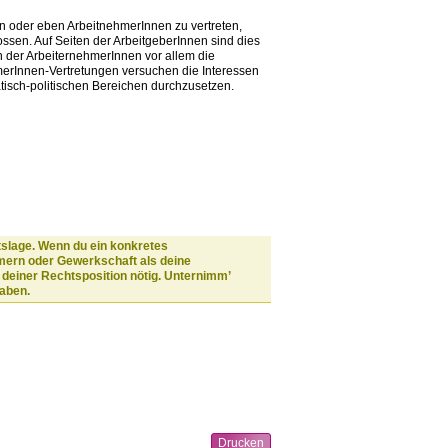
n oder eben ArbeitnehmerInnen zu vertreten,
en. Auf Seiten der ArbeitgeberInnen sind dies
en der ArbeiternehmerInnen vor allem die
merInnen-Vertretungen versuchen die Interessen
tisch-politischen Bereichen durchzusetzen.
tslage. Wenn du ein konkretes
mmern oder Gewerkschaft als deine
 deiner Rechtsposition nötig. Unternimm’
haben.
Drucken