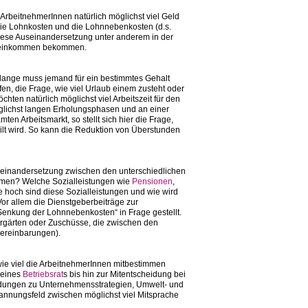
ArbeitnehmerInnen natürlich möglichst viel Geld
die Lohnkosten und die Lohnnebenkosten (d.s.
 diese Auseinandersetzung unter anderem in der
lkseinkommen bekommen.
 lange muss jemand für ein bestimmtes Gehalt
en, die Frage, wie viel Urlaub einem zusteht oder
ten natürlich möglichst viel Arbeitszeit für den
lichst langen Erholungsphasen und an einer
en Arbeitsmarkt, so stellt sich hier die Frage,
ilt wird. So kann die Reduktion von Überstunden
useinandersetzung zwischen den unterschiedlichen
ommen? Welche Sozialleistungen wie
Pensionen
,
och sind diese Sozialleistungen und wie wird
or allem die Dienstgeberbeiträge zur
Senkung der Lohnnebenkosten“ in Frage gestellt.
dergärten oder Zuschüsse, die zwischen den
vereinbarungen).
, wie viel die ArbeitnehmerInnen mitbestimmen
e eines
Betriebsrat
s bis hin zur Mitentscheidung bei
idungen zu Unternehmensstrategien, Umwelt- und
nungsfeld zwischen möglichst viel Mitsprache