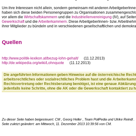
Um ihre Interessen nicht allein, sondern gemeinsam mit anderen ArbeitgeberInne
haben sich diese beiden Personengruppen zu Organisationen zusammengeschloss
vor allem die
Wirtschaftskammern
und die
Industriellenvereinigung
(IV), auf Seit
Gewerkschaft
und die
Arbeiterkammern
. Diese ArbeitgeberInnen- bzw. Arbeitneh
ihrer Mitglieder zu bündeln und in verschiedenen gesellschaftlichen und demokra
Quellen
http://www.politik-lexikon.at/bezug-lohn-gehalt/
(11.12.2013)
http://de.wikipedia.org/wiki/Lohnquote
(11.12.2013)
Die angeführten Informationen geben Hinweise auf die österreichische Rech
arbeitsrechtliches oder sozialrechtliches Problem hast und die Arbeiterka
Rechtsvertretung oder Rechtsberatung benötigst, ist eine genaue Abklärung
jedenfalls keine Schritte, ohne die AK oder die Gewerkschaft kontaktiert zu 
Zu dieser Seite haben beigesteuert:
CM
,
Georg Heller
,
Team PoliPedia
und
Ulrike Reindl
.
Seite zuletzt geändert: am Mittwoch, 11. Dezember 2013 10:39:56 von
CM
.