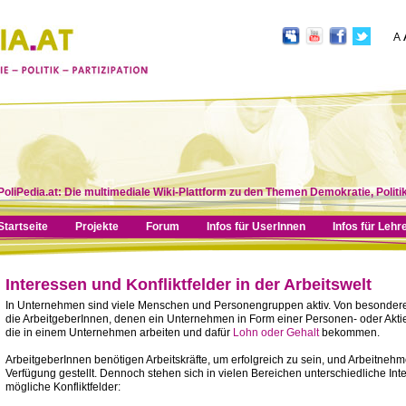
A
PoliPedia.at: Die multimediale Wiki-Plattform zu den Themen Demokratie, Politik
Startseite
Projekte
Forum
Infos für UserInnen
Infos für Lehr
Interessen und Konfliktfelder in der Arbeitswelt
In Unternehmen sind viele Menschen und Personengruppen aktiv. Von besonderer 
die ArbeitgeberInnen, denen ein Unternehmen in Form einer Personen- oder Aktie
die in einem Unternehmen arbeiten und dafür
Lohn oder Gehalt
bekommen.
ArbeitgeberInnen benötigen Arbeitskräfte, um erfolgreich zu sein, und Arbeitneh
Verfügung gestellt. Dennoch stehen sich in vielen Bereichen unterschiedliche Int
mögliche Konfliktfelder: