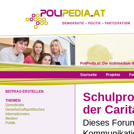
PoliPedia.at: Die multimediale 
Startseite
Projekte
Fo
BEITRAG ERSTELLEN
Schulpro
THEMEN
Demokratie
der Cari
Gesellschaftspolitisches
Internationales
Medien
Dieses Forum
Politik
Kommunikatio