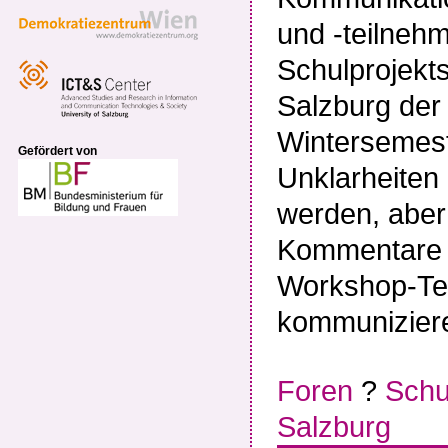
und -teilneh
Schulprojekt
Salzburg der
Wintersemest
Gefördert von
Unklarheiten 
werden, aber
Kommentare s
Workshop-Ter
kommunizier
Foren
?
Schu
Salzburg