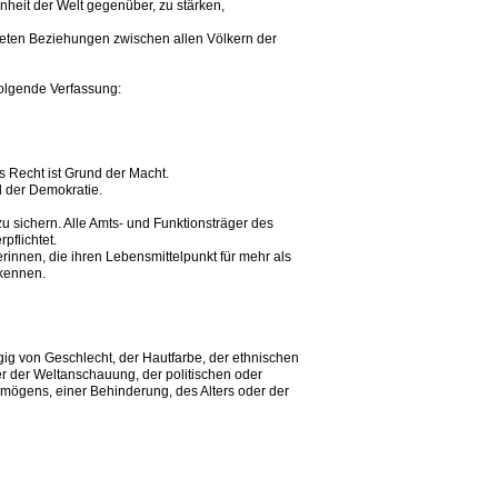
nheit der Welt gegenüber, zu stärken,
neten Beziehungen zwischen allen Völkern der
folgende Verfassung:
as Recht ist Grund der Macht.
d der Demokratie.
u sichern. Alle Amts- und Funktionsträger des
pflichtet.
erinnen, die ihren Lebensmittelpunkt für mehr als
ekennen.
ig von Geschlecht, der Hautfarbe, der ethnischen
er der Weltanschauung, der politischen oder
rmögens, einer Behinderung, des Alters oder der