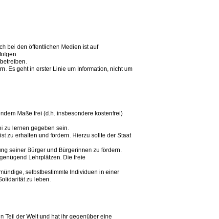
ch bei den öffentlichen Medien ist auf
folgen.
 betreiben.
. Es geht in erster Linie um Information, nicht um
ndem Maße frei (d.h. insbesondere kostenfrei)
ei zu lernen gegeben sein.
t zu erhalten und fördern. Hierzu sollte der Staat
ldung seiner Bürger und Bürgerinnen zu fördern.
genügend Lehrplätzen. Die freie
 mündige, selbstbestimmte Individuen in einer
olidarität zu leben.
n Teil der Welt und hat ihr gegenüber eine