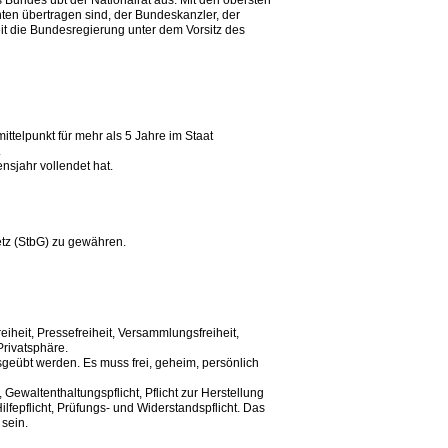
 Bundes übt der Nationalrat aus. Mit den obersten
en übertragen sind, der Bundeskanzler, der
eit die Bundesregierung unter dem Vorsitz des
ttelpunkt für mehr als 5 Jahre im Staat
.
nsjahr vollendet hat.
etz (StbG) zu gewähren.
heit, Pressefreiheit, Versammlungsfreiheit,
Privatsphäre.
sgeübt werden. Es muss frei, geheim, persönlich
 Gewaltenthaltungspflicht, Pflicht zur Herstellung
fepflicht, Prüfungs- und Widerstandspflicht. Das
 sein.