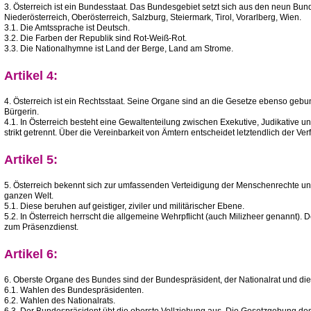
3. Österreich ist ein Bundesstaat. Das Bundesgebiet setzt sich aus den neun B
Niederösterreich, Oberösterreich, Salzburg, Steiermark, Tirol, Vorarlberg, Wien.
3.1. Die Amtssprache ist Deutsch.
3.2. Die Farben der Republik sind Rot-Weiß-Rot.
3.3. Die Nationalhymne ist Land der Berge, Land am Strome.
Artikel 4:
4. Österreich ist ein Rechtsstaat. Seine Organe sind an die Gesetze ebenso geb
Bürgerin.
4.1. In Österreich besteht eine Gewaltenteilung zwischen Exekutive, Judikative und
strikt getrennt. Über die Vereinbarkeit von Ämtern entscheidet letztendlich der Ve
Artikel 5:
5. Österreich bekennt sich zur umfassenden Verteidigung der Menschenrechte und
ganzen Welt.
5.1. Diese beruhen auf geistiger, ziviler und militärischer Ebene.
5.2. In Österreich herrscht die allgemeine Wehrpflicht (auch Milizheer genannt). De
zum Präsenzdienst.
Artikel 6:
6. Oberste Organe des Bundes sind der Bundespräsident, der Nationalrat und die
6.1. Wahlen des Bundespräsidenten.
6.2. Wahlen des Nationalrats.