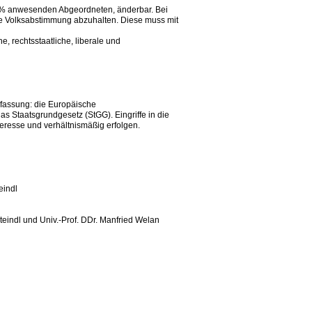
 50% anwesenden Abgeordneten, änderbar. Bei
che Volksabstimmung abzuhalten. Diese muss mit
, rechtsstaatliche, liberale und
fassung: die Europäische
 Staatsgrundgesetz (StGG). Eingriffe in die
eresse und verhältnismäßig erfolgen.
eindl
Steindl und Univ.-Prof. DDr. Manfried Welan