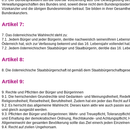
6.3. Der Bundespräsident übt die oberste Vollziehung aus. Die Gesetzgebung des
Verwaltungsgeschäften des Bundes sind, soweit diese nicht dem Bundespräsident
Vizekanzler und die übrigen Bundesminister betraut. Sie bilden in ihrer Gesamth
Bundeskanzlers.
Artikel 7:
7. Das österreichische Wahlrecht steht zu:
7.1. Jedem Bürger und jeder Bürgerin, der/die nachweislich seinen/ihren Lebensmi
Österreich hat, sich zur Verfassung bekennt und das 16. Lebensjahr vollendet hat
7.2. Jedem österreichischen Staatsbürger und Staatbürgerin, der/die das 16. Lebe
Artikel 8:
8. Die österreichische Staatsbürgerschaft ist gemäß dem Staatsbürgerschaftsges
Artikel 9:
9. Rechte und Pflichten der Bürger und Bürgerinnen
9.1. Die herrschenden Grundrechte sind Gedanken- und Meinungsfreiheit, Redefrei
Religionsfreiheit, Reisefreiheit, Berufsfreiheit. Zudem hat ein jeder das Recht auf 
9.2. Es herrscht das allgemeine Wahlrecht. Dieses kann aktiv wie auch passiv au
und gleich ausgeübt werden.
9.3. Pflichten der Bürger und Bürgerinnen: Wehr- und Treuepflicht, Toleranzpflicht,
und Erhaltung der demokratischen Ordnung, Rechtskunde- und Achtungspflicht, Hil
Allgemeinwohl der gesamten Bevölkerung sollte das Ziel einer/s jeden Einzelnen
9.4. Recht auf zivilen Ungehorsam.