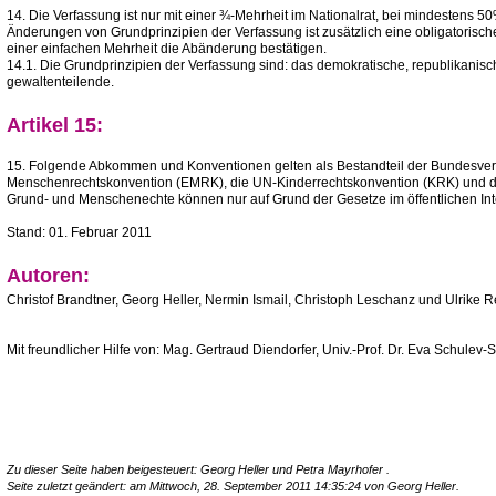
14. Die Verfassung ist nur mit einer ¾-Mehrheit im Nationalrat, bei mindestens
Änderungen von Grundprinzipien der Verfassung ist zusätzlich eine obligatoris
einer einfachen Mehrheit die Abänderung bestätigen.
14.1. Die Grundprinzipien der Verfassung sind: das demokratische, republikanische
gewaltenteilende.
Artikel 15:
15. Folgende Abkommen und Konventionen gelten als Bestandteil der Bundesver
Menschenrechtskonvention (EMRK), die UN-Kinderrechtskonvention (KRK) und das
Grund- und Menschenechte können nur auf Grund der Gesetze im öffentlichen Int
Stand: 01. Februar 2011
Autoren:
Christof Brandtner, Georg Heller, Nermin Ismail, Christoph Leschanz und Ulrike R
Mit freundlicher Hilfe von: Mag. Gertraud Diendorfer, Univ.-Prof. Dr. Eva Schulev-
Zu dieser Seite haben beigesteuert:
Georg Heller
und
Petra Mayrhofer
.
Seite zuletzt geändert: am Mittwoch, 28. September 2011 14:35:24 von
Georg Heller
.