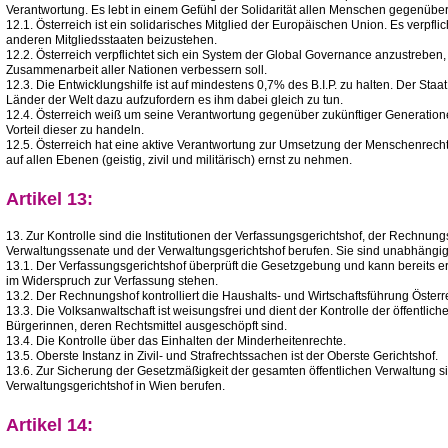
Verantwortung. Es lebt in einem Gefühl der Solidarität allen Menschen gegenüber
12.1. Österreich ist ein solidarisches Mitglied der Europäischen Union. Es verpflic
anderen Mitgliedsstaaten beizustehen.
12.2. Österreich verpflichtet sich ein System der Global Governance anzustreben, 
Zusammenarbeit aller Nationen verbessern soll.
12.3. Die Entwicklungshilfe ist auf mindestens 0,7% des B.I.P. zu halten. Der Staa
Länder der Welt dazu aufzufordern es ihm dabei gleich zu tun.
12.4. Österreich weiß um seine Verantwortung gegenüber zukünftiger Generatio
Vorteil dieser zu handeln.
12.5. Österreich hat eine aktive Verantwortung zur Umsetzung der Menschenrecht
auf allen Ebenen (geistig, zivil und militärisch) ernst zu nehmen.
Artikel 13:
13. Zur Kontrolle sind die Institutionen der Verfassungsgerichtshof, der Rechnungs
Verwaltungssenate und der Verwaltungsgerichtshof berufen. Sie sind unabhängig
13.1. Der Verfassungsgerichtshof überprüft die Gesetzgebung und kann bereits e
im Widerspruch zur Verfassung stehen.
13.2. Der Rechnungshof kontrolliert die Haushalts- und Wirtschaftsführung Österr
13.3. Die Volksanwaltschaft ist weisungsfrei und dient der Kontrolle der öffentlic
Bürgerinnen, deren Rechtsmittel ausgeschöpft sind.
13.4. Die Kontrolle über das Einhalten der Minderheitenrechte.
13.5. Oberste Instanz in Zivil- und Strafrechtssachen ist der Oberste Gerichtshof.
13.6. Zur Sicherung der Gesetzmäßigkeit der gesamten öffentlichen Verwaltung 
Verwaltungsgerichtshof in Wien berufen.
Artikel 14: