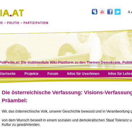
A
PoliPedia.at: Die multimediale Wiki-Plattform zu den Themen Demokratie, Politik
Startseite
Projekte
Forum
Infos für UserInnen
Infos für Lehr
Die österreichische Verfassung: Visions-Verfassun
Präambel:
Wir, das österreichische Volk, unserer Geschichte bewusst und in Verantwortung
von dem Wunsch beseelt in einem sozialen und demokratischen Staat Toleranz 
Kultur zu gewährleisten,