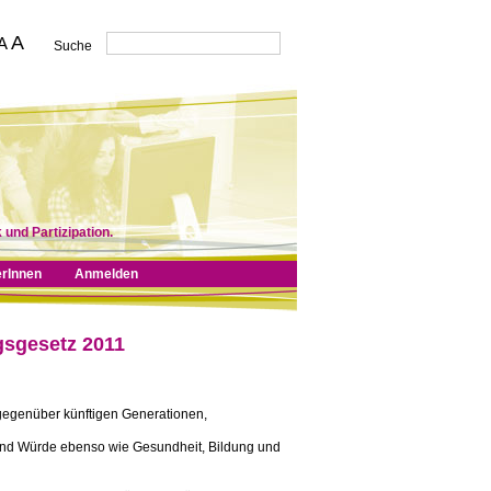
A
A
Suche
 und Partizipation.
erInnen
Anmelden
gsgesetz 2011
 gegenüber künftigen Generationen,
und Würde ebenso wie Gesundheit, Bildung und