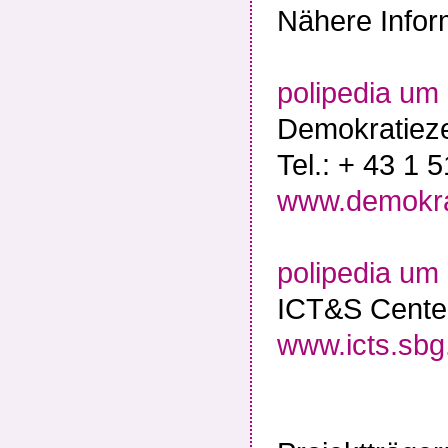
Nähere Infor
polipedia um
Demokratiez
Tel.: + 43 1 
www.demokra
polipedia um 
ICT&S Center
www.icts.sbg