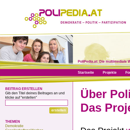
PoliPedia.at: Die multimediale 
Startseite
Projekte
Fo
BEITRAG ERSTELLEN
Über Pol
Gib den Titel deines Beitrages an und
klicke auf "erstellen"
Das Proj
THEMEN
Demokratie