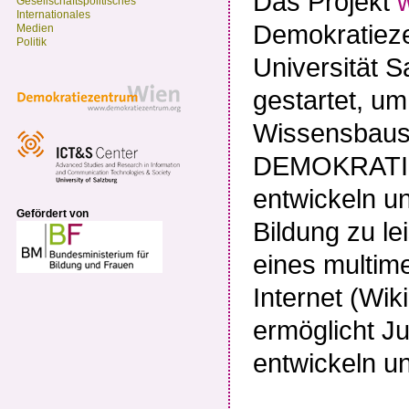
Das Projekt
Gesellschaftspolitisches
Internationales
Demokratiez
Medien
Politik
Universität 
gestartet, um
Wissensbaus
DEMOKRATIE
entwickeln un
Gefördert von
Bildung zu le
eines multim
Internet (Wiki
ermöglicht J
entwickeln u