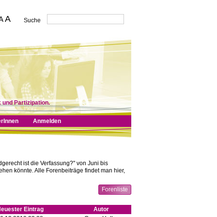
A
A
Suche
 und Partizipation.
erInnen
Anmelden
erecht ist die Verfassung?" von Juni bis
hen könnte. Alle Forenbeiträge findet man hier,
Forenliste
euester Eintrag
Autor