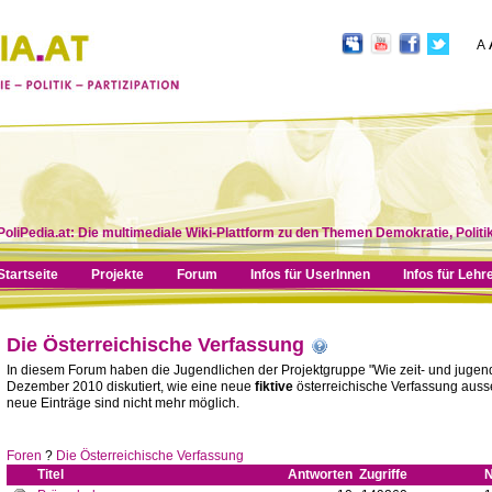
A
PoliPedia.at: Die multimediale Wiki-Plattform zu den Themen Demokratie, Politik
Startseite
Projekte
Forum
Infos für UserInnen
Infos für Lehr
Die Österreichische Verfassung
In diesem Forum haben die Jugendlichen der Projektgruppe "Wie zeit- und jugendg
Dezember 2010 diskutiert, wie eine neue
fiktive
österreichische Verfassung ausse
neue Einträge sind nicht mehr möglich.
Foren
?
Die Österreichische Verfassung
Titel
Antworten
Zugriffe
N