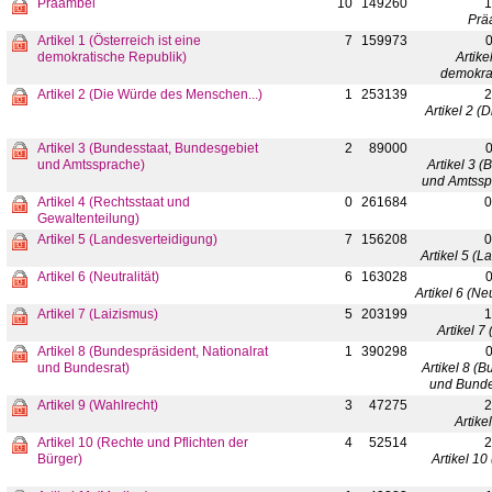
Präambel
10
149260
1
Prä
Artikel 1 (Österreich ist eine
7
159973
0
demokratische Republik)
Artike
demokrat
Artikel 2 (Die Würde des Menschen...)
1
253139
2
Artikel 2 (
Artikel 3 (Bundesstaat, Bundesgebiet
2
89000
0
und Amtssprache)
Artikel 3 
und Amtssp
Artikel 4 (Rechtsstaat und
0
261684
0
Gewaltenteilung)
Artikel 5 (Landesverteidigung)
7
156208
0
Artikel 5 (
Artikel 6 (Neutralität)
6
163028
0
Artikel 6 (Neu
Artikel 7 (Laizismus)
5
203199
1
Artikel 7
Artikel 8 (Bundespräsident, Nationalrat
1
390298
0
und Bundesrat)
Artikel 8 (
und Bunde
Artikel 9 (Wahlrecht)
3
47275
2
Artike
Artikel 10 (Rechte und Pflichten der
4
52514
2
Bürger)
Artikel 10