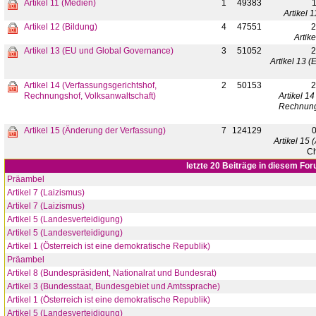
Artikel 11 (Medien)
1
49383
1
Artikel 
Artikel 12 (Bildung)
4
47551
2
Artike
Artikel 13 (EU und Global Governance)
3
51052
2
Artikel 13 
Artikel 14 (Verfassungsgerichtshof,
2
50153
2
Rechnungshof, Volksanwaltschaft)
Artikel 1
Rechnungs
Artikel 15 (Änderung der Verfassung)
7
124129
0
Artikel 15
Ch
letzte 20 Beiträge in diesem Fo
Präambel
Artikel 7 (Laizismus)
Artikel 7 (Laizismus)
Artikel 5 (Landesverteidigung)
Artikel 5 (Landesverteidigung)
Artikel 1 (Österreich ist eine demokratische Republik)
Präambel
Artikel 8 (Bundespräsident, Nationalrat und Bundesrat)
Artikel 3 (Bundesstaat, Bundesgebiet und Amtssprache)
Artikel 1 (Österreich ist eine demokratische Republik)
Artikel 5 (Landesverteidigung)