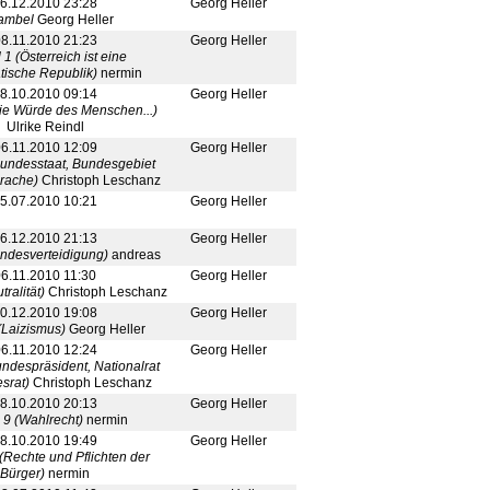
6.12.2010 23:28
Georg Heller
ambel
Georg Heller
8.11.2010 21:23
Georg Heller
l 1 (Österreich ist eine
ische Republik)
nermin
8.10.2010 09:14
Georg Heller
Die Würde des Menschen...)
Ulrike Reindl
6.11.2010 12:09
Georg Heller
(Bundesstaat, Bundesgebiet
rache)
Christoph Leschanz
5.07.2010 10:21
Georg Heller
6.12.2010 21:13
Georg Heller
Landesverteidigung)
andreas
6.11.2010 11:30
Georg Heller
tralität)
Christoph Leschanz
0.12.2010 19:08
Georg Heller
 (Laizismus)
Georg Heller
6.11.2010 12:24
Georg Heller
Bundespräsident, Nationalrat
srat)
Christoph Leschanz
8.10.2010 20:13
Georg Heller
l 9 (Wahlrecht)
nermin
8.10.2010 19:49
Georg Heller
 (Rechte und Pflichten der
Bürger)
nermin