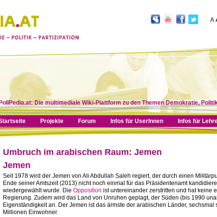
A
PoliPedia.at: Die multimediale Wiki-Plattform zu den Themen Demokratie, Politik
Startseite
Projekte
Forum
Infos für UserInnen
Infos für Lehr
Umbruch im arabischen Raum: Jemen
Jemen
Seit 1978 wird der Jemen von Ali Abdullah Saleh regiert, der durch einen Militär
Ende seiner Amtszeit (2013) nicht noch einmal für das Präsidentenamt kandidieren
wiedergewählt wurde. Die
Opposition
ist untereinander zerstritten und hat keine 
Regierung. Zudem wird das Land von Unruhen geplagt, der Süden (bis 1990 unab
Eigenständigkeit an. Der Jemen ist das ärmste der arabischen Länder, sechsmal 
Millionen Einwohner.