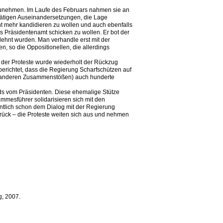
unehmen. Im Laufe des Februars nahmen sie an
ttätigen Auseinandersetzungen, die Lage
cht mehr kandidieren zu wollen und auch ebenfalls
s Präsidentenamt schicken zu wollen. Er bot der
ehnt wurden. Man verhandle erst mit der
 so die Oppositionellen, die allerdings
n der Proteste wurde wiederholt der Rückzug
berichtet, dass die Regierung Scharfschützen auf
ei anderen Zusammenstößen) auch hunderte
ds vom Präsidenten. Diese ehemalige Stütze
ammesführer solidarisieren sich mit den
ntlich schon dem Dialog mit der Regierung
rück – die Proteste weiten sich aus und nehmen
g, 2007.