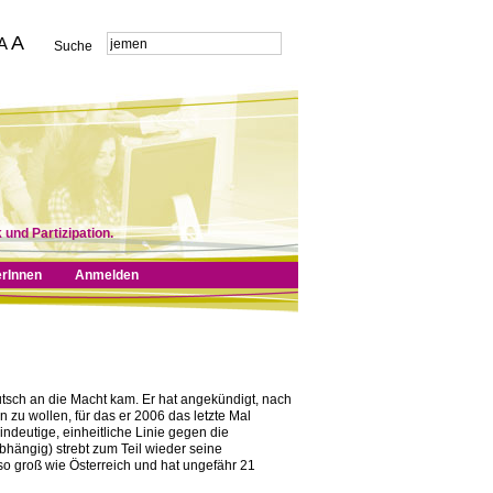
A
A
Suche
 und Partizipation.
erInnen
Anmelden
putsch an die Macht kam. Er hat angekündigt, nach
 zu wollen, für das er 2006 das letzte Mal
eindeutige, einheitliche Linie gegen die
hängig) strebt zum Teil wieder seine
so groß wie Österreich und hat ungefähr 21