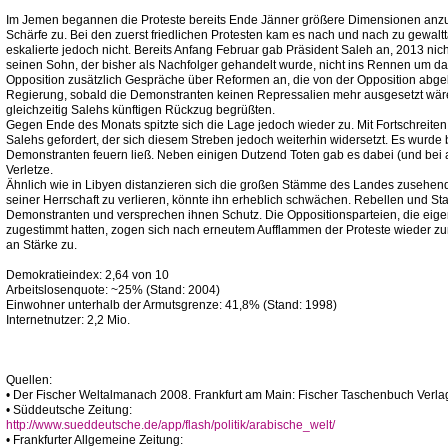
Im Jemen begannen die Proteste bereits Ende Jänner größere Dimensionen anz
Schärfe zu. Bei den zuerst friedlichen Protesten kam es nach und nach zu gewal
eskalierte jedoch nicht. Bereits Anfang Februar gab Präsident Saleh an, 2013 ni
seinen Sohn, der bisher als Nachfolger gehandelt wurde, nicht ins Rennen um da
Opposition zusätzlich Gespräche über Reformen an, die von der Opposition abgel
Regierung, sobald die Demonstranten keinen Repressalien mehr ausgesetzt wären,
gleichzeitig Salehs künftigen Rückzug begrüßten.
Gegen Ende des Monats spitzte sich die Lage jedoch wieder zu. Mit Fortschreite
Salehs gefordert, der sich diesem Streben jedoch weiterhin widersetzt. Es wurde 
Demonstranten feuern ließ. Neben einigen Dutzend Toten gab es dabei (und b
Verletze.
Ähnlich wie in Libyen distanzieren sich die großen Stämme des Landes zusehen
seiner Herrschaft zu verlieren, könnte ihn erheblich schwächen. Rebellen und St
Demonstranten und versprechen ihnen Schutz. Die Oppositionsparteien, die eige
zugestimmt hatten, zogen sich nach erneutem Aufflammen der Proteste wieder zu
an Stärke zu.
Demokratieindex: 2,64 von 10
Arbeitslosenquote: ~25% (Stand: 2004)
Einwohner unterhalb der Armutsgrenze: 41,8% (Stand: 1998)
Internetnutzer: 2,2 Mio.
Quellen:
• Der Fischer Weltalmanach 2008. Frankfurt am Main: Fischer Taschenbuch Verla
• Süddeutsche Zeitung:
http://www.sueddeutsche.de/app/flash/politik/arabische_welt/
• Frankfurter Allgemeine Zeitung: