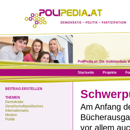
PoliPedia.at: Die multimediale 
Startseite
Projekte
Fo
BEITRAG ERSTELLEN
Schwerp
THEMEN
Demokratie
Am Anfang de
Gesellschaftspolitisches
Internationales
Bücherausga
Medien
Politik
vor allem au