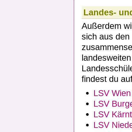
Landes- un
Außerdem wir
sich aus den 
zusammensetz
landesweiten
Landesschüle
findest du a
LSV Wien
LSV Burg
LSV Kärn
LSV Niede