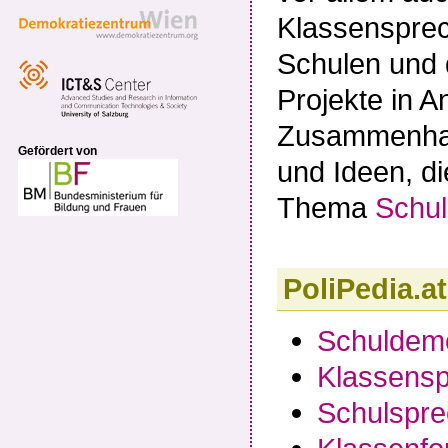
Klassensprec
Schulen und d
Projekte in A
Zusammenhang
Gefördert von
und Ideen, di
Thema
Schul
PoliPedia.a
Schuldemo
Klassens
Schulspre