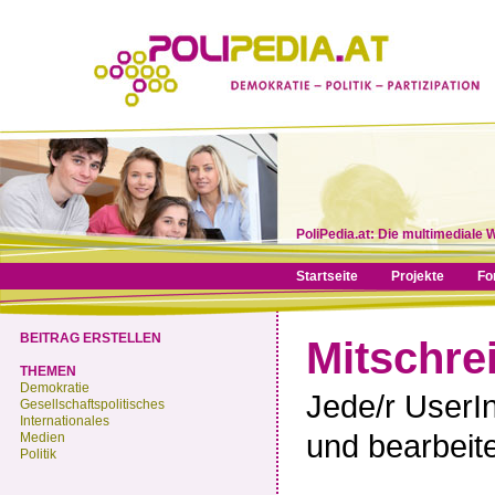
PoliPedia.at: Die multimediale 
Startseite
Projekte
Fo
BEITRAG ERSTELLEN
Mitschre
THEMEN
Demokratie
Jede/r UserI
Gesellschaftspolitisches
Internationales
und bearbeit
Medien
Politik