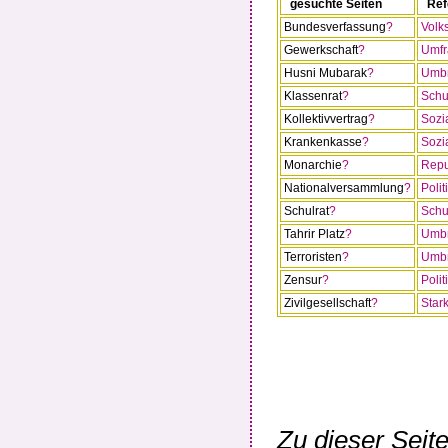
gesuchte Seiten
Ref
Bundesverfassung
?
Volk
Gewerkschaft
?
Umfr
Husni Mubarak
?
Umbr
Klassenrat
?
Schu
Kollektivvertrag
?
Sozi
Krankenkasse
?
Sozi
Monarchie
?
Repu
Nationalversammlung
?
Poli
Schulrat
?
Schu
Tahrir Platz
?
Umbr
Terroristen
?
Umbr
Zensur
?
Poli
Zivilgesellschaft
?
Star
Zu dieser Seit