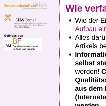
Wie verf
Wie der Ei
Aufbau ei
Alles darü
Gefördert von
Artikels 
Informati
selbst s
werden!
C
Qualitäts
aus dem 
(Interne
werden.