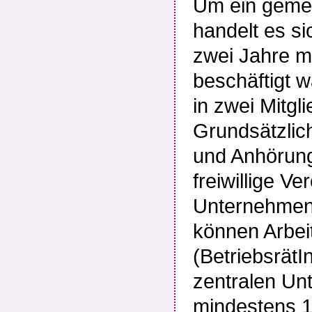
Um ein gemei
handelt es si
zwei Jahre m
beschäftigt 
in zwei Mitgl
Grundsätzlich
und Anhörung
freiwillige V
Unternehmens
können Arbei
(BetriebsrätI
zentralen Un
mindestens 1