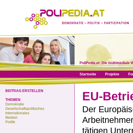
PoliPedia.at: Die multimediale 
Startseite
Projekte
Fo
BEITRAG ERSTELLEN
EU-Betri
THEMEN
Demokratie
Der Europäisc
Gesellschaftspolitisches
Internationales
Arbeitnehmer
Medien
Politik
tätigen Unte