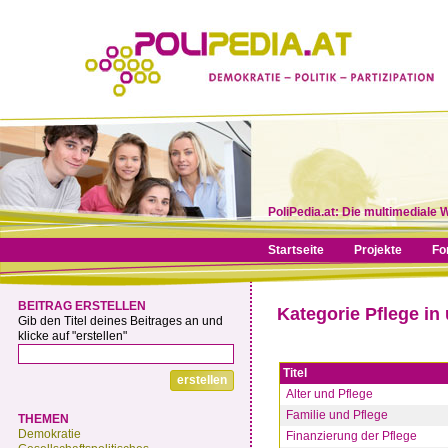
PoliPedia.at: Die multimediale 
Startseite
Projekte
Fo
BEITRAG ERSTELLEN
Kategorie Pflege in
Gib den Titel deines Beitrages an und
klicke auf "erstellen"
Titel
Alter und Pflege
Familie und Pflege
THEMEN
Demokratie
Finanzierung der Pflege