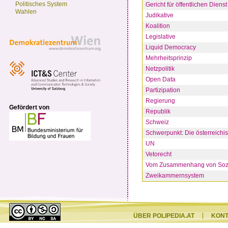
Politisches System
Gericht für öffentlichen Dienst
Wahlen
Judikative
Koalition
Legislative
Liquid Democracy
Mehrheitsprinzip
Netzpolitik
Open Data
Partizipation
Regierung
Gefördert von
Republik
Schweiz
Schwerpunkt: Die österreichi
UN
Vetorecht
Vom Zusammenhang von Sozial
Zweikammernsystem
ÜBER POLIPEDIA.AT
KON