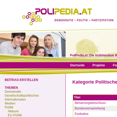
PoliPedia.at: Die multimediale 
Startseite
Projekte
Fo
BEITRAG ERSTELLEN
Kategorie Politisch
THEMEN
Demokratie
Gesellschaftspolitisches
Titel
Internationales
Beharrungsbeschluss
Medien
Politik
Bundesversammlung
Akteure
Exekutive
EU-Politik